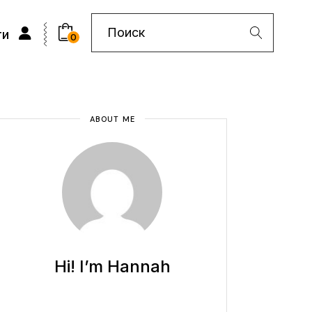
ти
0
ABOUT ME
Hi! I’m Hannah