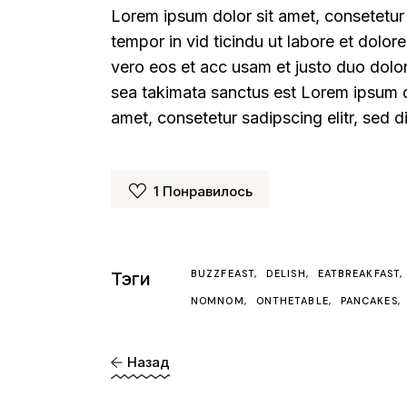
Lorem ipsum dolor sit amet, consetetur
tempor in vid ticindu ut labore et dolo
vero eos et acc usam et justo duo dolor
sea takimata sanctus est Lorem ipsum d
amet, consetetur sadipscing elitr, sed
1
Понравилось
BUZZFEAST
DELISH
EATBREAKFAST
Тэги
NOMNOM
ONTHETABLE
PANCAKES
Назад